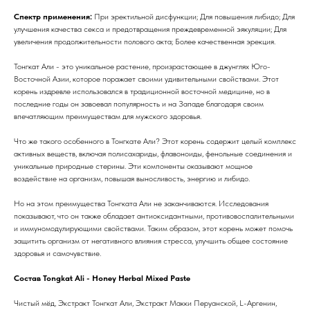
Спектр применения:
При эректильной дисфункции; Для повышения либидо; Для
улучшения качества секса и предотвращения преждевременной эякуляции; Для
увеличения продолжительности полового акта; Более качественная эрекция.
Тонгкат Али - это уникальное растение, произрастающее в джунглях Юго-
Восточной Азии, которое поражает своими удивительными свойствами. Этот
корень издревле использовался в традиционной восточной медицине, но в
последние годы он завоевал популярность и на Западе благодаря своим
впечатляющим преимуществам для мужского здоровья.
Что же такого особенного в Тонгкате Али? Этот корень содержит целый комплекс
активных веществ, включая полисахариды, флавоноиды, фенольные соединения и
уникальные природные стерины. Эти компоненты оказывают мощное
воздействие на организм, повышая выносливость, энергию и либидо.
Но на этом преимущества Тонгката Али не заканчиваются. Исследования
показывают, что он также обладает антиоксидантными, противовоспалительными
и иммуномодулирующими свойствами. Таким образом, этот корень может помочь
защитить организм от негативного влияния стресса, улучшить общее состояние
здоровья и самочувствие.
Состав Tongkat Ali - Honey Herbal Mixed Paste
Чистый мёд, Экстракт Тонгкат Али, Экстракт Макки Перуанской, L-Аргенин,