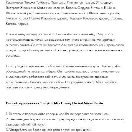
Карликовая Пальма, Трибулус, Прополис, Пчелинная пыльца, Эпимедиум,
Экстракт Женьшеня, Маточное молочко, Корень Ферулы, Витамин Е, Цинк,
Финиковое пюре, Финиковый сироп, Финиковая патока, Финиковый порошок,
Тутовая патока, Патока Рожкового дерева, Порошок Рожкового дерева, Имбирь,
Калган, Корица.
И вот почему мы предлагаем вам Тонгкат Али на основе мёда. Мёд - это
настоящая кладезь полезных веществ, в том числе витаминов, минералов и
антиоксидантов. Сочетание Тонгката Али, мёда и других полезных ингредиентов
создаёт мощный синергетический эффект, усиливая положительное влияние на
организм.
Наш продукт представляет собой высококачественный экстракт Тонгката Али,
обогащенный натуральным мёдом. Он поможет вам восстановить жизненные
силы, повысить работоспособность и улучшить сексуальное здоровье
естественным и безопасным способом. Попробуйте Тонгкат Али с мёдом и
ощутите всю силу природных ингредиентов!
Способ применения Tongkat Ali - Honey Herbal Mixed Paste
1. Тщательно перемешайте содержимое банки перед использованием.
2. Рекомендуемая доза составляет одну мерную ложку из упаковки или половину
стандартной чайной ложки.
3. Употреблять не более одного раза в течение трех дней.