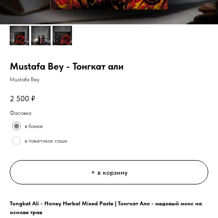
Mustafa Bey - Тонгкат али
Mustafa Bey
2 500
₽
Фасовка
в банке
в пакетиках саше
+ в корзину
Tongkat Ali - Honey Herbal Mixed Paste | Тонгкат Али - медовый микс на
основе трав