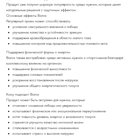
Продукт уже получил широкую популярность среди мужчин, которые ценят
натуральные решения с ощутимым эффектом.
Основные эффекты Biorox
Регулярный прием может способствовать:
усилению сексуального влечения и либидо
улучшению качества и устойчивости эрекции
поддержке кровообращения в области малого таза
повышению контроля над продолжительностью полового акта
Поддержка физической формы и энергии
Biorox также востребован среди активных мужчин и спортсменов благодаря
комплексному влиянию на организм:
повышение физической выносливости
поддержка силовых показателей
ускорение восстановления после нагрузок
улучшение общего энергетического тонуса
Кому подходит Biorox
Продукт может быть актуален для мужчин, которые:
отмечают снижение либидо или уверенности
испытывают физическое или эмоциональное переутомление
хотят повысить уровень энергии и жизненного тонуса
стремятся улучшить качество интимной жизни
сталкиваются с возрастными изменениями
испытывают стресс и высокие нагрузки