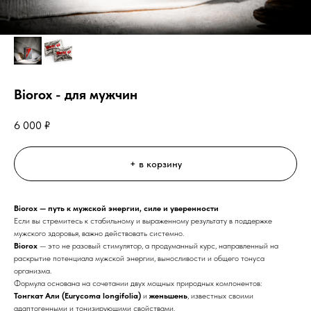
Biorox - для мужчин
6 000
₽
+ в корзину
Biorox — путь к мужской энергии, силе и уверенности
Если вы стремитесь к стабильному и выраженному результату в поддержке
мужского здоровья, важно действовать системно.
Biorox
— это не разовый стимулятор, а продуманный курс, направленный на
раскрытие потенциала мужской энергии, выносливости и общего тонуса
организма.
Формула основана на сочетании двух мощных природных компонентов:
Тонгкат Али (Eurycoma longifolia)
и
женьшень
, известных своими
адаптогенными и тонизирующими свойствами.