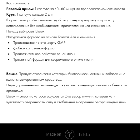
Как принимать
Разовый прием:
1 капсула за 40–60 минут до предполагаемой активности
Курс:
1 капсула каждые 2 дня
Формат капсул обеспечивает удобство, точную дозировку и простоту
использования без необходимости приготовления или смешивания.
Почему выбирают Biorox
Натуральная формула на основе Тонгкат Али и женьшеня
Производство по стандарту GMP
Удобная капсульная форма
Продолжительное действие одной дозы
Практичный формат для современного ритма жизни
Важно
Продукт относится к категории биологически активных добавок и не
является лекарственным средством.
Перед применением рекомендуется учитывать индивидуальные особенности
организма.
Biorox — энергия, которая ощущается Это выбор мужчин, которые хотят
чувствовать уверенность, силу и стабильный внутренний ресурс каждый день.
Tilda
Made on