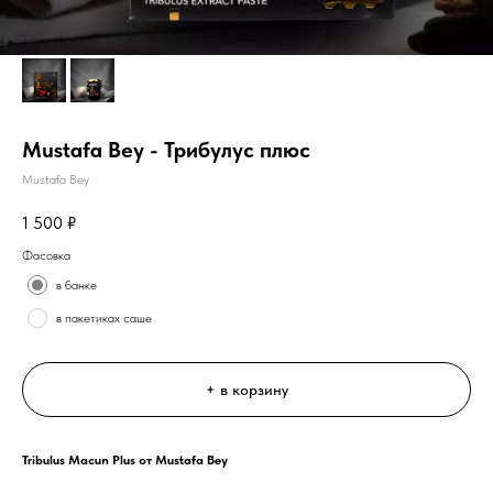
Mustafa Bey - Трибулус плюс
Mustafa Bey
1 500
₽
Фасовка
в банке
в пакетиках саше
+ в корзину
Tribulus Macun Plus от Mustafa Bey