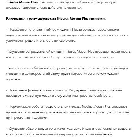
Tribulus Macun Plus -
это мощный натуральный биостимулятор, который
оказывает широкое спектр действия на организм.
Ключевыми преимуществами Tribulus Macun Plus являются:
- Повышение потенции и либидо у мужчин. Паста обладает выраженными
афродизиакальными свойствами, усиливая кровообращение в половых органах и
увеличивая продолжительность полового акта.
- Улучшение репродуктивной функции. Tribulus Macun Plus повышает подвижность
и качество спермы, что способствует повышению вероятности зачатия.
- Увеличение выработки тестостерона. Входящие в состав экстракты трибулуса,
женьшеня и других растений стимулируют выработку организмом мужских
гормонов.
- Повышение физической выносливости. Регулярный прием пасты позволяет
наращивать мышечную массу и силу, увеличивая работоспособность.
- Нормализация работы предстательной железы. Tribulus Macun Plus оказывает
противовоспалительное и ранозаживляющее действие на простату, что помогает
при простатите и аденоме.
- Улучшение общего тонуса организма. Комплекс биологически активных веществ
в пасте способствует повышению энергии, концентрации внимания и