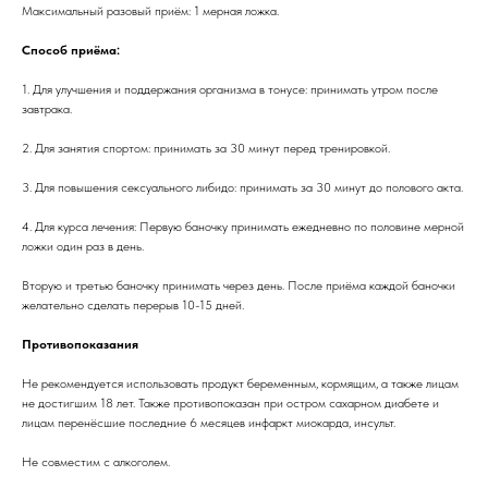
Максимальный разовый приём: 1 мерная ложка.
Способ приёма:
1. Для улучшения и поддержания организма в тонусе: принимать утром после
завтрака.
2. Для занятия спортом: принимать за 30 минут перед тренировкой.
3. Для повышения сексуального либидо: принимать за 30 минут до полового акта.
4. Для курса лечения: Первую баночку принимать ежедневно по половине мерной
ложки один раз в день.
Вторую и третью баночку принимать через день. После приёма каждой баночки
желательно сделать перерыв 10-15 дней.
Противопоказания
Не рекомендуется использовать продукт беременным, кормящим, а также лицам
не достигшим 18 лет. Также противопоказан при остром сахарном диабете и
лицам перенёсшие последние 6 месяцев инфаркт миокарда, инсульт.
Не совместим с алкоголем.