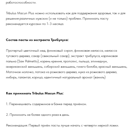
работоспособности.
Tribulus Macun Plus можно использовать как для поддержания здоровья, так и для
решения различных мужских (и не только) проблем. Принимать пасту
рекомендуется курсами по 1-3 месяца.
Состав пасты из экстракта Трибулуса:
Протертый цветочный мед, финиковый сироп, финиковая меласса, меласса
тутового дерева, сахар (свекольный сахар), экстракт трибулуса, карликовая
пальма (Saw Palmetto), корень кремня, прополис, пыльца, эпимедиум,
американский женьшень, сибирский женьшень, гинкго билоба, красный женьшень,
Маточное молочко, патока из рожкового дерева, мука из рожкового дерева,
имбирь, галангал, корица, идентичный натуральный аромат (ваниль)
Как принимать Tribulus Macun Plus:
1. Перемешивать содержимое в банке перед приёмом.
2. Принимать не более одного раза в день.
Рекомендация: Первый приём пасты лучше начать с четверти мерной ложки.